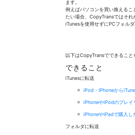
ます。
例えばパソコンを買い換えること
たい場合、CopyTransではそ
iTunesを使用せずにPCフォ
以下はCopyTransでできる
できること
iTunesに転送
iPod・iPhoneからiT
iPhoneやiPodのプ
iPhoneやiPadで購
フォルダに転送