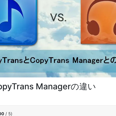
opyTrans Managerの違い
00
/ 5)