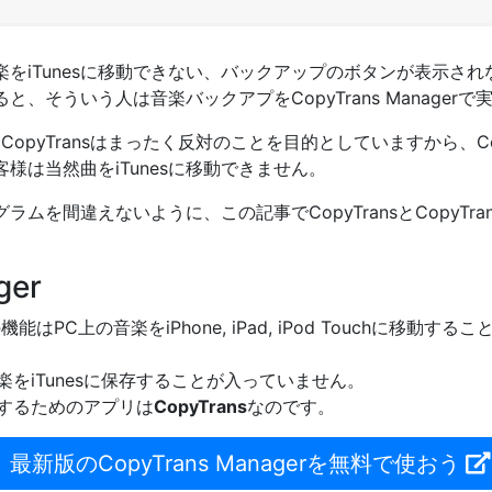
をiTunesに移動できない、バックアップのボタンが表示さ
、そういう人は音楽バックアプをCopyTrans Manager
erとCopyTransはまったく反対のことを目的としていますから、Cop
様は当然曲をiTunesに移動できません。
を間違えないように、この記事でCopyTransとCopyTrans
ger
erの機能はPC上の音楽をiPhone, iPad, iPod Touchに
音楽をiTunesに保存することが入っていません。
保存するためのアプリは
CopyTrans
なのです。
最新版のCopyTrans Managerを無料で使おう