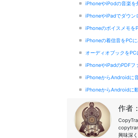
iPhoneやiPodの音
iPhoneやiPadで
iPhoneのボイスメモ
iPhoneの着信音をP
オーディオブックをPC
iPhoneやiPadのPD
iPhoneからAndroid
iPhoneからAndroid
作者：
Copy
copy
興味深く