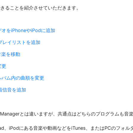
gerでできることを紹介させていただきます。
オをiPhoneやiPodに追加
neにプレイリストを追加
へ音楽を移動
変更
ルバム内の曲順を変更
eに着信音を追加
Trans Managerとは違いますが、共通点はどちらのプログラム
e、iPad、iPodにある音楽や動画などをiTunes、またはPCの