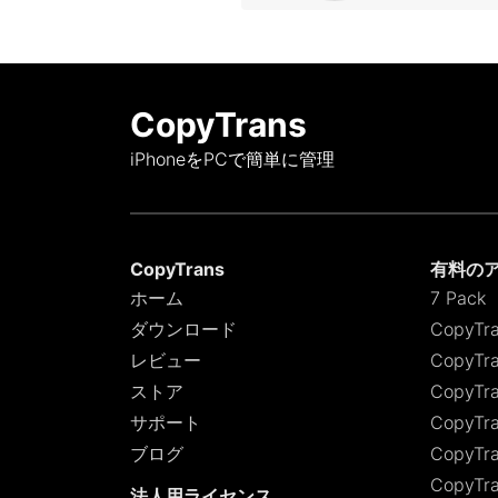
CopyTrans
iPhoneをPCで簡単に管理
CopyTrans
有料の
ホーム
7 Pack
ダウンロード
CopyTr
レビュー
CopyTra
ストア
CopyTra
サポート
CopyTra
ブログ
CopyTra
CopyTra
法人用ライセンス