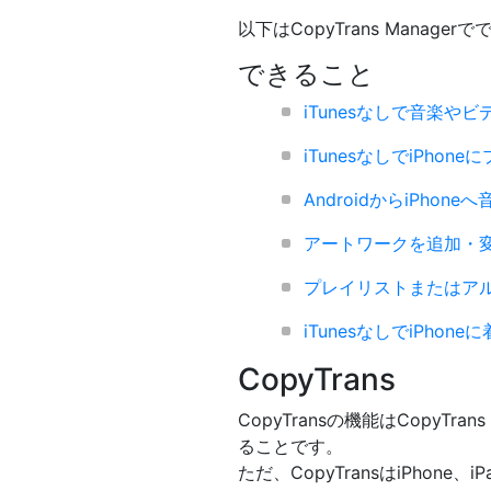
以下はCopyTrans Mana
できること
iTunesなしで音楽やビデ
iTunesなしでiPho
AndroidからiPhone
アートワークを追加・
プレイリストまたはア
iTunesなしでiPhon
CopyTrans
CopyTransの機能はCopy
ることです。
ただ、CopyTransはiPhon