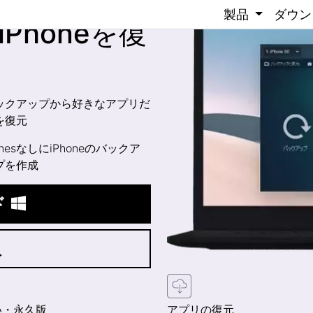
製品
ダウン
iPhoneを復
ックアップから好きなアプリだ
を復元
unesなしにiPhoneのバックア
プを作成
ド
入
い・永久版
アプリの復元