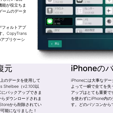
の新機能が役立ちま
eゲームのデータ
、デフォルトアプ
opyTrans
のアプリケーシ
復元
iPhone
、PC上のデータを使用して
iPhoneには大事な
helbee（v2.100以
よって一瞬で全てを失
PCにバックアップできま
アップはとても重要です。Cop
eからダウンロードされま
を使わずにiPhone
toreから削除されてい
す。どのパソコンから
が可能になりました！