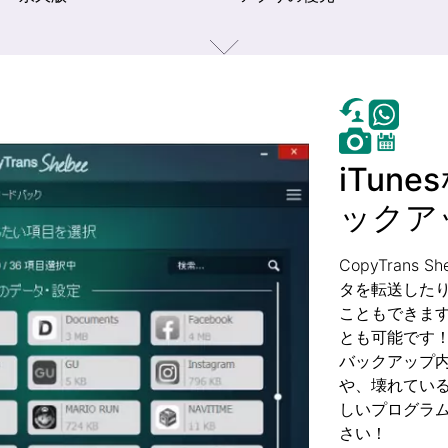
iTun
ックア
CopyTrans
タを転送した
こともできま
とも可能です
バックアップ内
や、壊れてい
しいプログラムのC
さい！