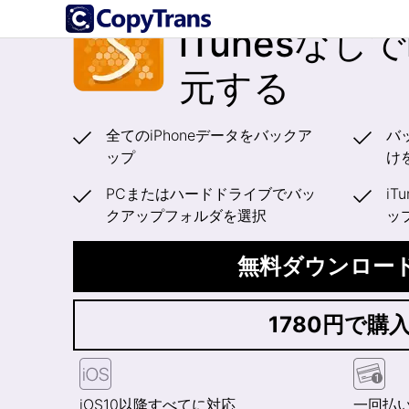
CopyTrans Shelbee
iTunesなしで
元する
全てのiPhoneデータをバックア
バ
ップ
け
PCまたはハードドライブでバッ
iT
クアップフォルダを選択
ッ
無料ダウンロー
1780円で購
iOS10以降すべてに対応
一回払