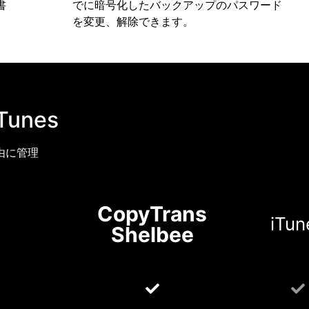
書
でに暗号化したバックアップのパスワード
を変更、解除できます。
Tunes
自由に管理
CopyTrans
iTun
Shelbee