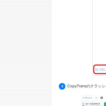
CopyTransのク