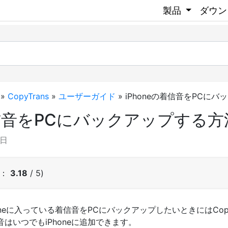
製品
ダウン
»
CopyTrans
»
ユーザーガイド
»
iPhoneの着信音をPCに
着信音をPCにバックアップする方
0日
均：
3.18
/ 5)
neに入っている着信音をPCにバックアップしたいときにはCopy
はいつでもiPhoneに追加できます。