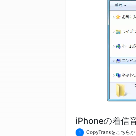
iPhoneの着信
CopyTransをこ