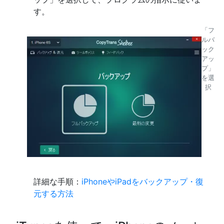
す。
「フ
ルバ
ック
アッ
プ」
を選
択
詳細な手順：
iPhoneやiPadをバックアップ・復
元する方法