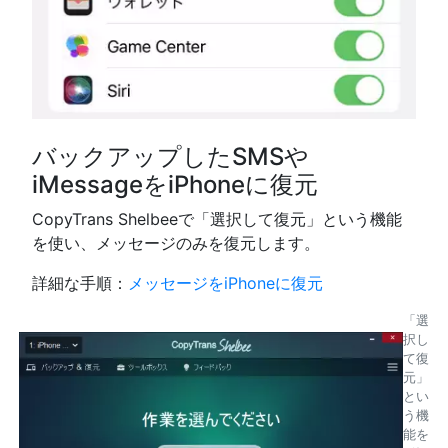
バックアップしたSMSや
iMessageをiPhoneに復元
CopyTrans Shelbeeで「選択して復元」という機能
を使い、メッセージのみを復元します。
詳細な手順：
メッセージをiPhoneに復元
「選
択し
て復
元」
とい
う機
能を