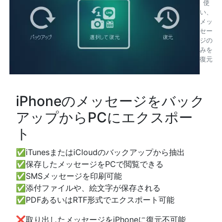
使
い、
メッ
セー
ジの
みを
復元
iPhoneのメッセージをバック
アップからPCにエクスポー
ト
✅iTunesまたはiCloudのバックアップから抽出
✅保存したメッセージをPCで閲覧できる
✅SMSメッセージを印刷可能
✅添付ファイルや、絵文字が保存される
✅PDFあるいはRTF形式でエクスポート可能
❌取り出したメッセージをiPhoneに復元不可能