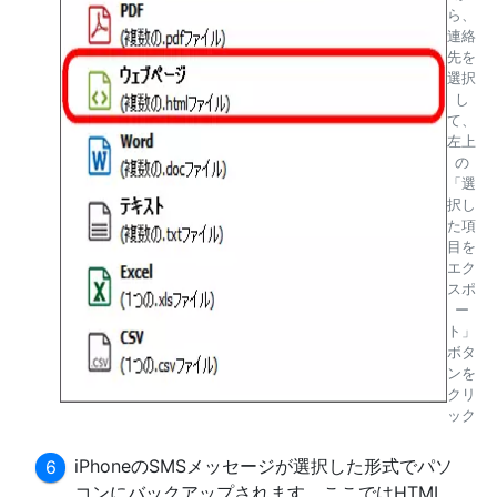
ら、
連絡
先を
選択
し
て、
左上
の
「選
択し
た項
目を
エク
スポ
ー
ト」
ボタ
ンを
クリ
ック
iPhoneのSMSメッセージが選択した形式でパソ
コンにバックアップされます。ここではHTML