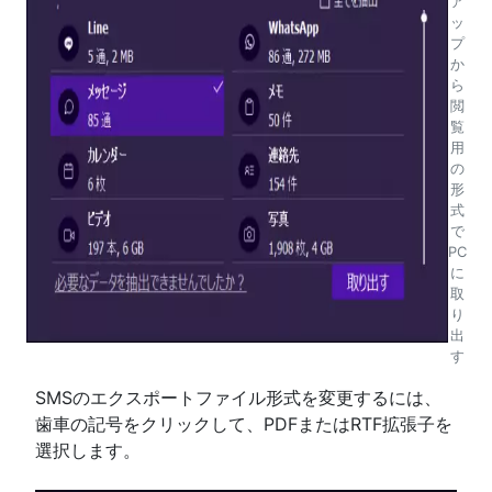
ア
ッ
プ
か
ら
閲
覧
用
の
形
式
で
PC
に
取
り
出
す
SMSのエクスポートファイル形式を変更するには、
歯車の記号をクリックして、PDFまたはRTF拡張子を
選択します。