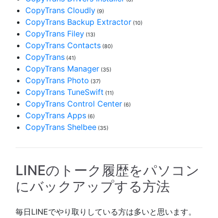
CopyTrans Cloudly
(9)
CopyTrans Backup Extractor
(10)
CopyTrans Filey
(13)
CopyTrans Contacts
(80)
CopyTrans
(41)
CopyTrans Manager
(35)
CopyTrans Photo
(37)
CopyTrans TuneSwift
(11)
CopyTrans Control Center
(6)
CopyTrans Apps
(6)
CopyTrans Shelbee
(35)
LINEのトーク履歴をパソコン
にバックアップする方法
毎日LINEでやり取りしている方は多いと思います。