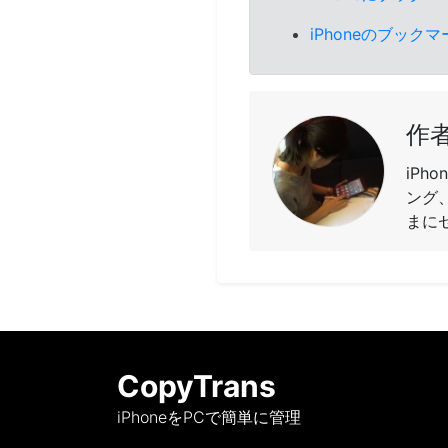
iPhoneのブッ
作者
iPh
ング、
まに
CopyTrans
iPhoneをPCで簡単に管理