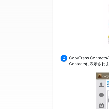
CopyTrans Con
Contactsに表示