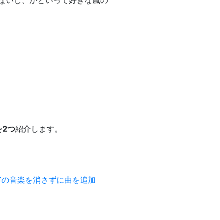
いないし、かといって好きな嵐の
を2つ
紹介します。
eの既存の音楽を消さずに曲を追加