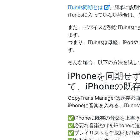
iTunes同期とは
、簡単に説明す
iTunesに入っていない場合は、
また、デバイスが別なiTunes
ます。
つまり、iTunesは母艦、iPo
す。
そんな場合、以下の方法を試し
iPhoneを同期せ
て、iPhoneの
CopyTrans Manage
iPhoneに音楽を入れる、iT
✅iPhoneに既存の音楽を上書
✅必要な音楽だけをiPhoneに
✅プレイリストを作成および編