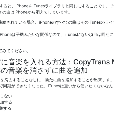
ると、iPhoneをiTunesライブラリと同じにすることです。そ
その曲はiPhoneから消えてしまいます。
に接続されている場合、iPhoneのすべての曲はそのiTunesの
dやiPhoneは子機みたいな関係なので、iTunesにない項目は
てみてください。
ずに音楽を入れる方法：CopyTrans 
既存の音楽を消さずに曲を追加
rは既存の曲を消去することなしに、新たに曲を追加することが出来ます
unesで同期ができなくなった、iTunesは重いから使いたくない
きしない
追加する
集する