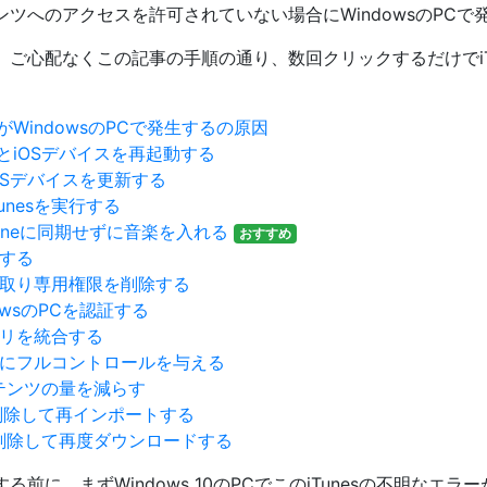
テンツへのアクセスを許可されていない場合にWindowsのPCで
ご心配なくこの記事の手順の通り、数回クリックするだけでiTu
4)がWindowsのPCで発生するの原因
とiOSデバイスを再起動する
iOSデバイスを更新する
unesを実行する
Phoneに同期せずに音楽を入れる
おすすめ
認する
読み取り専用権限を削除する
dowsのPCを認証する
ブラリを統合する
ルダにフルコントロールを与える
テンツの量を減らす
削除して再インポートする
削除して再度ダウンロードする
前に、まずWindows 10のPCでこのiTunesの不明なエ