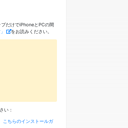
だけでiPhoneとPCの間
方」
をお読みください。
さい：
、
こちらのインストールガ