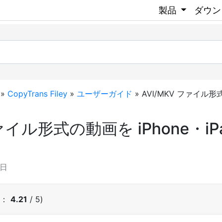
製品
ダウン
»
CopyTrans Filey
»
ユーザーガイド
»
AVI/MKV ファイル形式
ファイル形式の動画を iPhone・i
0日
均：
4.21
/ 5)