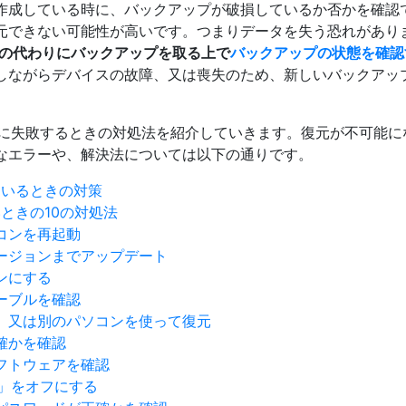
プを作成している時に、バックアップが破損しているか否かを確
を復元できない可能性が高いです。つまりデータを失う恐れがありま
nesの代わりにバックアップを取る上で
バックアップの状態を確認する
しながらデバイスの故障、又は喪失のため、新しいバックアッ
復元に失敗するときの対処法を紹介していきます。復元が不可能
なエラーや、解決法については以下の通りです。
ているときの対策
いときの10の対処法
コンを再起動
新バージョンまでアップデート
ンにする
ーブルを確認
ト、又は別のパソコンを使って復元
確かを確認
フトウェアを確認
探す」をオフにする