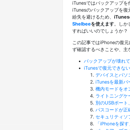
iTunesではバックアッ
iTunesのバックアップ
紛失を避けるため、
iTu
Shelbee
を使えます
。しか
すればいいのでしょうか？
この記事ではiPhoneの
ず確認するべきことや、主
バックアップが壊れ
iTunesで復元できな
デバイスとパソ
iTunesを最
機内モードをオ
ライトニングケ
別のUSBポー
パスコードが正
セキュリティソ
「iPhoneを