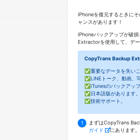
iPhoneを復元するとき
ャンスがあります！
iPhoneバックアップが破
Extractorを使用し
CopyTrans Backup 
✅重要なデータを失いこ
✅LINEトーク、動画
✅iTunesのバックアッ
✅日本語版があります
✅技術サポート。
まずはCopyTrans 
ガイド
にあります